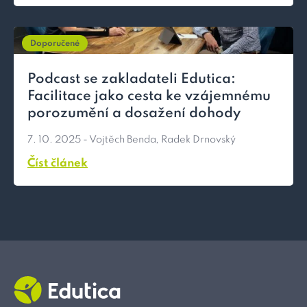
Doporučené
Podcast se zakladateli Edutica:
Facilitace jako cesta ke vzájemnému
porozumění a dosažení dohody
7. 10. 2025
- Vojtěch Benda
, Radek Drnovský
Číst článek