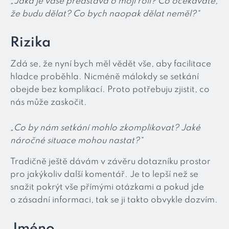
„Jaká je vaše představa o mojí roli? Co očekáváte,
že budu dělat? Co bych naopak dělat neměl?“
Rizika
Zdá se, že nyní bych měl vědět vše, aby facilitace
hladce proběhla. Nicméně málokdy se setkání
obejde bez komplikací. Proto potřebuju zjistit, co
nás může zaskočit.
„Co by nám setkání mohlo zkomplikovat? Jaké
náročné situace mohou nastat?“
Tradičně ještě dávám v závěru dotazníku prostor
pro jakýkoliv další komentář. Je to lepší než se
snažit pokrýt vše přímými otázkami a pokud jde
o zásadní informaci, tak se ji takto obvykle dozvím.
Jméno