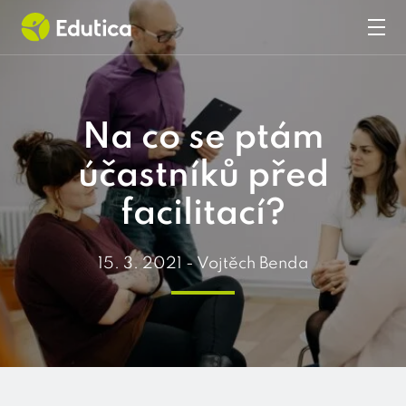
Hlavní navigace
Na co se ptám
účastníků před
facilitací?
15. 3. 2021
- Vojtěch Benda