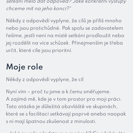
setkání mělo dát odpověď? Jaké konkrétní výstupy
chceme mít na jeho konci?“
Někdy z odpovědí vyplyne, že cílů je příliš mnoho
nebo jsou protichůdné. Pak spolu se zadavatelem
řešíme, jestli není na místě setkání prodloužit nebo
jej rozdělit na více schůzek. Přinejmenším je třeba
určit, které cíle jsou prioritní.
Moje role
Někdy z odpovědí vyplyne, že cíl
Nyní vím – proč tu jsme a k čemu směřujeme.
A zajímá mě, kde je v tom prostor pro moji práci.
Tato otázka je důležitá obzvláště ve skupinách,
které se s facilitací setkávají poprvé anebo naopak
s ní mají špatnou zkušenost z minulosti.