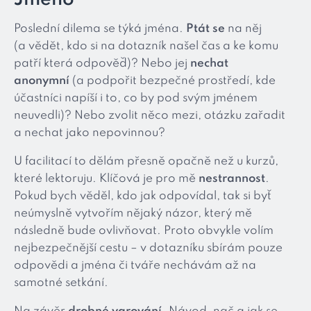
Poslední dilema se týká jména.
Ptát se
na něj
(a vědět, kdo si na dotazník našel čas a ke komu
patří která odpověď)? Nebo jej
nechat
anonymní
(a podpořit bezpečné prostředí, kde
účastníci napíší i to, co by pod svým jménem
neuvedli)? Nebo zvolit něco mezi, otázku zařadit
a nechat jako nepovinnou?
U facilitací to dělám přesně opačně než u kurzů,
které lektoruju. Klíčová je pro mě
nestrannost
.
Pokud bych věděl, kdo jak odpovídal, tak si byť
neúmyslně vytvořím nějaký názor, který mě
následně bude ovlivňovat. Proto obvykle volím
nejbezpečnější cestu – v dotazníku sbírám pouze
odpovědi a jména či tváře nechávám až na
samotné setkání.